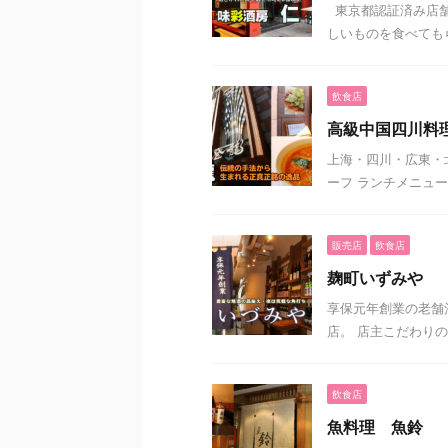
東京都認証済み店舗
しいものを食べてもら
飲食店
高級中国四川料理
上海・四川・広東・
ーフ ランチメニュー（
販売店
飲食店
麹町いずみや
享保元年創業の老舗
店。 店主こだわりの
飲食店
魚料理 魚鈴