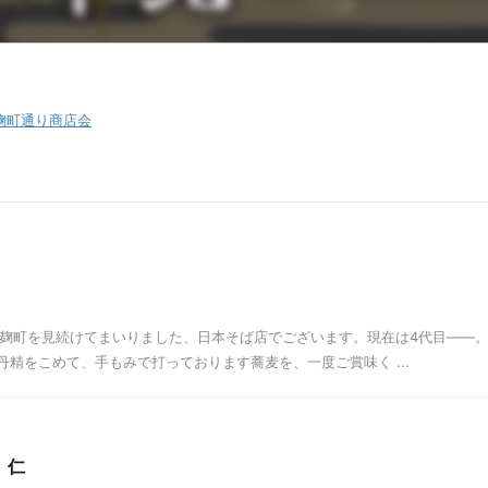
麹町通り商店会
、麹町を見続けてまいりました、日本そば店でございます。現在は4代目――
丹精をこめて、手もみで打っております蕎麦を、一度ご賞味く ...
 仁