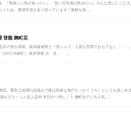
。『美味しい魚が食べたい』『旨い日本酒が飲みたい』そんな思いにこたえ
うため、豊洲市場を走り回っています！新鮮な魚 ...
 登龍 麹町店
北京の贅を堪能。最高級食材と一流シェフ・上質な空間でおもてなし・・・。
2021/4撮影） 基本情報 店 名 ...
酒店。豊富な地酒の品揃えで夜は気軽な角打ち（かくうち）としても楽しめ
酒がズラ～っと並ぶ店内 本日の一押し！？ 麹町女子に大人気 ...