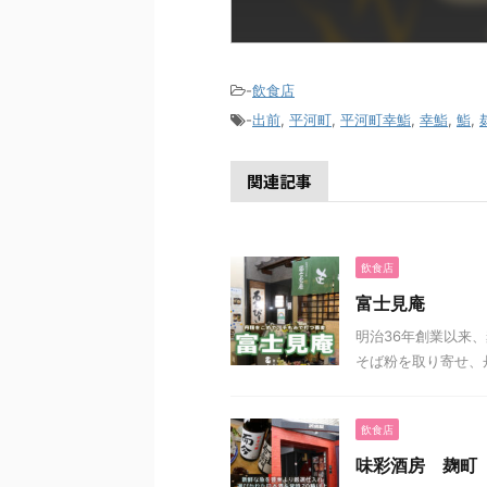
-
飲食店
-
出前
,
平河町
,
平河町幸鮨
,
幸鮨
,
鮨
,
関連記事
飲食店
富士見庵
明治36年創業以来
そば粉を取り寄せ、
飲食店
味彩酒房 麹町