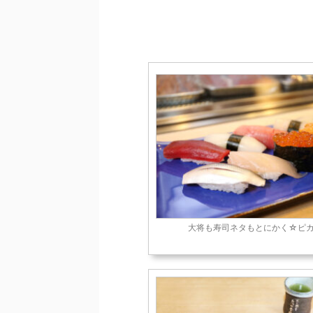
大将も寿司ネタもとにかく☆ピ